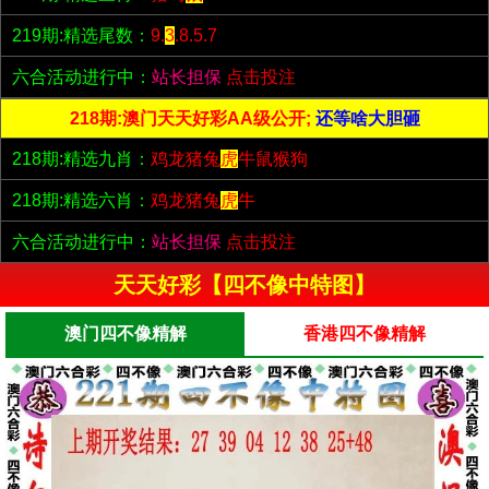
219期:精选尾数：
9.
3
.8.5.7
六合活动进行中：
站长担保
点击投注
218期:澳门天天好彩AA级公开;
还等啥大胆砸
218期:精选九肖：
鸡龙猪兔
虎
牛鼠猴狗
218期:精选六肖：
鸡龙猪兔
虎
牛
六合活动进行中：
站长担保
点击投注
天天好彩【四不像中特图】
澳门四不像精解
香港四不像精解