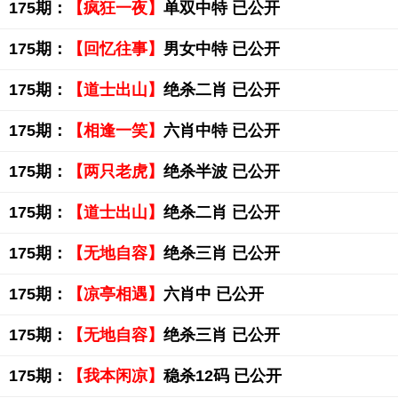
175期：
【疯狂一夜】
单双中特 已公开
175期：
【回忆往事】
男女中特 已公开
175期：
【道士出山】
绝杀二肖 已公开
175期：
【相逢一笑】
六肖中特 已公开
175期：
【两只老虎】
绝杀半波 已公开
175期：
【道士出山】
绝杀二肖 已公开
175期：
【无地自容】
绝杀三肖 已公开
175期：
【凉亭相遇】
六肖中 已公开
175期：
【无地自容】
绝杀三肖 已公开
175期：
【我本闲凉】
稳杀12码 已公开