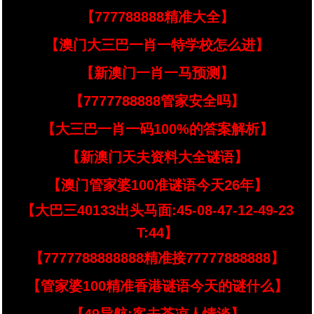
【777788888精准大全】
【澳门大三巴一肖一特学校怎么进】
【新澳门一肖一马预测】
【7777788888管家安全吗】
【大三巴一肖一码100%的答案解析】
【新澳门天夫资料大全谜语】
【澳门管家婆100准谜语今天26年】
【大巴三40133出头马面:45-08-47-12-49-23
T:44】
【7777788888888精准接77777888888】
【管家婆100精准香港谜语今天的谜什么】