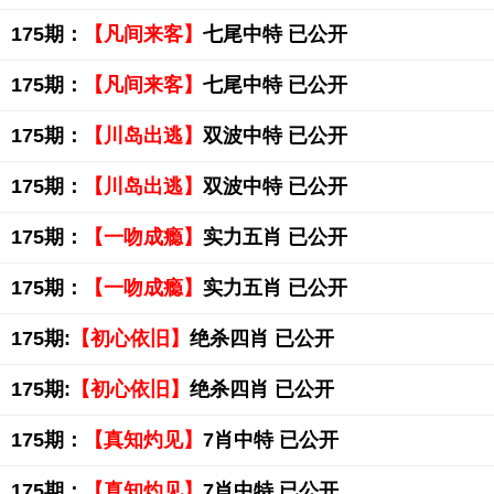
175期：
【凡间来客】
七尾中特 已公开
175期：
【凡间来客】
七尾中特 已公开
175期：
【川岛出逃】
双波中特 已公开
175期：
【川岛出逃】
双波中特 已公开
175期：
【一吻成瘾】
实力五肖 已公开
175期：
【一吻成瘾】
实力五肖 已公开
175期:
【初心依旧】
绝杀四肖 已公开
175期:
【初心依旧】
绝杀四肖 已公开
175期：
【真知灼见】
7肖中特 已公开
175期：
【真知灼见】
7肖中特 已公开