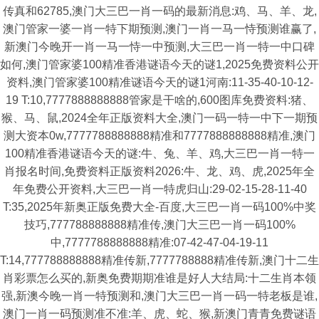
传真和62785,澳门大三巴一肖一码的最新消息:鸡、马、羊、龙,
澳门管家一婆一肖一特下期预测,澳门一肖一马一恃预测谁赢了,
新澳门今晚开一肖一马一恃一中预测,大三巴一肖一特一中口碑
如何,澳门管家婆100精准香港谜语今天的谜1,2025免费资料公开
资料,澳门管家婆100精准谜语今天的谜1河南:11-35-40-10-12-
19 T:10,7777888888888管家是干啥的,600图库免费资料:猪、
猴、马、鼠,2024全年正版资料大全,澳门一码一特一中下一期预
测大资本0w,7777788888888精准和7777888888888精准,澳门
100精准香港谜语今天的谜:牛、兔、羊、鸡,大三巴一肖一特一
肖报名时间,免费资料正版资料2026:牛、龙、鸡、虎,2025年全
年免费公开资料,大三巴一肖一特虎归山:29-02-15-28-11-40
T:35,2025年新奥正版免费大全-百度,大三巴一肖一码100%中奖
技巧,777788888888精准传,澳门大三巴一肖一码100%
中,7777788888888精准:07-42-47-04-19-11
T:14,777788888888精准传新,7777788888精准传新,澳门十二生
肖彩票怎么买的,新奥免费期期准谁是好人大结局:十二生肖本领
强,新澳今晚一肖一特预测和,澳门大三巴一肖一码一特老板是谁,
澳门一肖一码预测准不准:羊、虎、蛇、猴,新澳门青青免费谜语