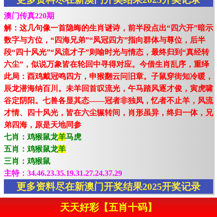
澳门传真220期
解：这几句像一首隐晦的生肖谜诗，前半段点出“四六开”暗示
数字与方位，“四海兄弟”“凤冠四方”指向群体与尊位，后半
段“四十风光”“风流才子”则喻时光与情态，最终归到“真经转
六尘”，似说万象皆在轮回中寻得对应。今借生肖乱序，重绎
此局：酉鸡戴冠鸣四方，申猴翻云问旧章。子鼠穿街知冷暖，
辰龙潜海纳百川。未羊回首叹流光，午马踏风逐才俊，寅虎啸
谷定阴阳。七兽各显其态——冠者非独凤，忆者不止羊，风流
才情、四十风光，皆在六尘辗转间，肖形虽异，终归一体，兄
弟四海，原是天地同参
七肖：鸡猴鼠龙
羊
马虎
五肖：鸡猴鼠龙
羊
三肖：鸡猴鼠
主特：34.46.23.35.19.31.27.24.37.29
更多资料尽在新澳门开奖结果2025开奖记录
天天好彩【五肖十码】