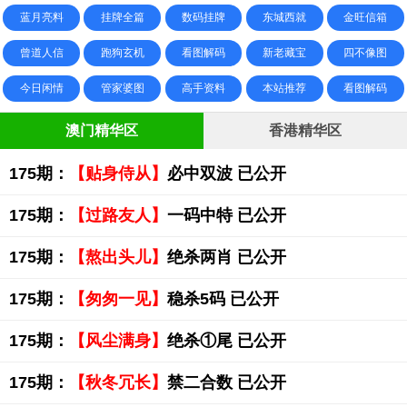
蓝月亮料
挂牌全篇
数码挂牌
东城西就
金旺信箱
曾道人信
跑狗玄机
看图解码
新老藏宝
四不像图
今日闲情
管家婆图
高手资料
本站推荐
看图解码
澳门精华区
香港精华区
175期：
【贴身侍从】
必中双波 已公开
175期：
【过路友人】
一码中特 已公开
175期：
【熬出头儿】
绝杀两肖 已公开
175期：
【匆匆一见】
稳杀5码 已公开
175期：
【风尘满身】
绝杀①尾 已公开
175期：
【秋冬冗长】
禁二合数 已公开