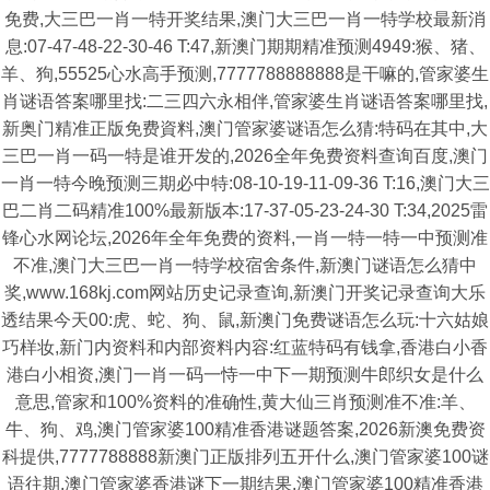
免费,大三巴一肖一特开奖结果,澳门大三巴一肖一特学校最新消
息:07-47-48-22-30-46 T:47,新澳门期期精准预测4949:猴、猪、
羊、狗,55525心水高手预测,7777788888888是干嘛的,管家婆生
肖谜语答案哪里找:二三四六永相伴,管家婆生肖谜语答案哪里找,
新奥门精准正版免费資料,澳门管家婆谜语怎么猜:特码在其中,大
三巴一肖一码一特是谁开发的,2026全年免费资料查询百度,澳门
一肖一特今晚预测三期必中特:08-10-19-11-09-36 T:16,澳门大三
巴二肖二码精准100%最新版本:17-37-05-23-24-30 T:34,2025雷
锋心水网论坛,2026年全年免费的资料,一肖一特一特一中预测准
不准,澳门大三巴一肖一特学校宿舍条件,新澳门谜语怎么猜中
奖,www.168kj.com网站历史记录查询,新澳门开奖记录查询大乐
透结果今天00:虎、蛇、狗、鼠,新澳门免费谜语怎么玩:十六姑娘
巧样妆,新门内资料和内部资料内容:红蓝特码有钱拿,香港白小香
港白小相资,澳门一肖一码一恃一中下一期预测牛郎织女是什么
意思,管家和100%资料的准确性,黄大仙三肖预测准不准:羊、
牛、狗、鸡,澳门管家婆100精准香港谜题答案,2026新澳免费资
科提供,7777788888新澳门正版排列五开什么,澳门管家婆100谜
语往期,澳门管家婆香港谜下一期结果,澳门管家婆100精准香港