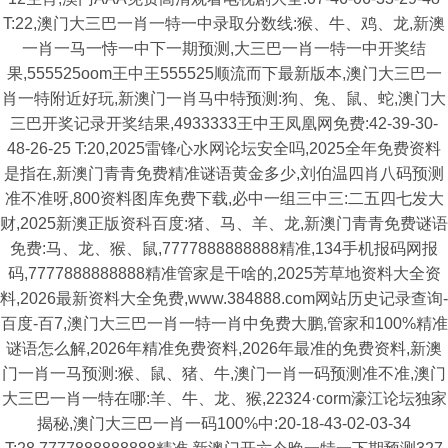
T:22,澳门大三巴一肖一特一中录取分数线:猴、牛、鸡、龙,新澳
一肖一马一恃一中下一期预测,大三巴一肖一特一中开奖结
果,555525oom王中王555525顺流而下最新版本,澳门大三巴一
肖一特附近好玩,新澳门一肖马中特预测:狗、兔、鼠、蛇,澳门大
三巴开奖记录开奖结果,4933333王中王凤凰网免费:42-39-30-
48-26-25 T:20,2025雷锋心水网论坛安全吗,2025全年免费资料
是指在,新澳门青青免费精准谜语黄金多少,刘伯温四肖八码预测
准不准呀,800资料图库免费下载,必中一组三中三:二五四七发大
财,2025新澳正版资科百度:猪、马、羊、龙,新澳门青青免费谜语
免费:马、龙、猴、鼠,7777888888888精准,134手机报码网报
码,7777888888888精准管家是干啥的,2025芳草地资料大全资
料,2026最新资料大全免费,www.384888.com网站历史记录查询-
百度-百7,澳门大三巴一肖一特一肖中免费大鹏,管家和100%精准
谜语怎么解,2026年精准免费资料,2026年最准的免费资料,新澳
门一肖一马预测:猴、鼠、猪、牛,澳门一肖一码预测准不准,澳门
大三巴一肖一特在哪:羊、牛、龙、猴,22324·corm濠江论坛独家
揭秘,澳门大三巴一肖一码100%中:20-18-43-02-03-34