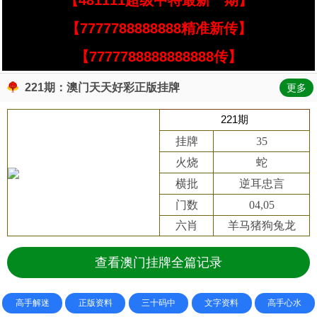
【481111超级中特最新一期】
【7777788888888精准新传】
【7777788888888888传】
221期：澳门天天好彩正版挂牌
更多
221期
挂牌
35
火烧
蛇
横批
逆耳忠言
门数
04,05
六肖
羊马猪狗兔龙
查看澳门挂牌全篇记录
高手解迷
正版资料
三十码中
文字资料
高手心水