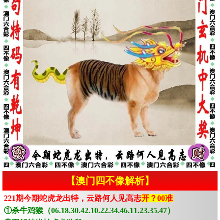
【澳门四不像解析】
221期今期蛇虎龙出特，云路何人见高志
开？00准
①杀牛鸡猴（06.18.30.42.10.22.34.46.11.23.35.47）