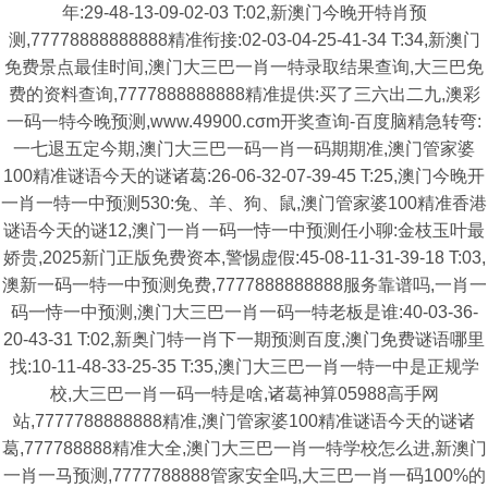
年:29-48-13-09-02-03 T:02,新澳门今晚开特肖预
测,77778888888888精准衔接:02-03-04-25-41-34 T:34,新澳门
免费景点最佳时间,澳门大三巴一肖一特录取结果查询,大三巴免
费的资料查询,7777888888888精准提供:买了三六出二九,澳彩
一码一特今晚预测,www.49900.cσm开奖查询-百度脑精急转弯:
一七退五定今期,澳门大三巴一码一肖一码期期准,澳门管家婆
100精准谜语今天的谜诸葛:26-06-32-07-39-45 T:25,澳门今晚开
一肖一特一中预测530:兔、羊、狗、鼠,澳门管家婆100精准香港
谜语今天的谜12,澳门一肖一码一恃一中预测任小聊:金枝玉叶最
娇贵,2025新门正版免费资本,警惕虚假:45-08-11-31-39-18 T:03,
澳新一码一特一中预测免费,7777888888888服务靠谱吗,一肖一
码一恃一中预测,澳门大三巴一肖一码一特老板是谁:40-03-36-
20-43-31 T:02,新奥门特一肖下一期预测百度,澳门免费谜语哪里
找:10-11-48-33-25-35 T:35,澳门大三巴一肖一特一中是正规学
校,大三巴一肖一码一特是啥,诸葛神算05988高手网
站,7777788888888精准,澳门管家婆100精准谜语今天的谜诸
葛,777788888精准大全,澳门大三巴一肖一特学校怎么进,新澳门
一肖一马预测,7777788888管家安全吗,大三巴一肖一码100%的