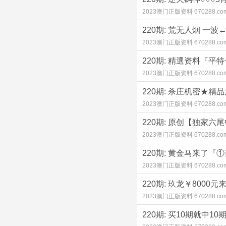
2023澳门正版资料 670288.co
220期: 荒无人烟 一波
2023澳门正版资料 670288.co
220期: 精選资料『平
2023澳门正版资料 670288.co
220期: 杀庄机密★精
2023澳门正版资料 670288.co
220期: 原创【独家六
2023澳门正版资料 670288.co
220期: 黄金马来了『
2023澳门正版资料 670288.co
220期: 玖龙￥8000元
2023澳门正版资料 670288.co
220期: 买10期就中10