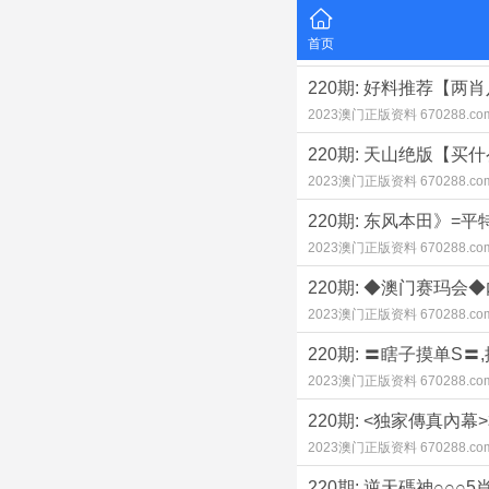
首页
220期: 好料推荐【两
2023澳门正版资料 670288.co
220期: 天山绝版【
2023澳门正版资料 670288.co
220期: 东风本田》=
2023澳门正版资料 670288.co
220期: ◆澳门赛玛会
2023澳门正版资料 670288.co
220期: 〓瞎子摸单S〓
2023澳门正版资料 670288.co
220期: <独家傳真內
2023澳门正版资料 670288.co
220期: 逆天碼神○○○