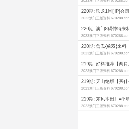
2023澳门正版资料 670288.co
220期: 玖龙1肖[ IP]会
2023澳门正版资料 670288.co
220期: 澳门8碼仲特来
2023澳门正版资料 670288.co
220期: 曾氏{单双}来料
2023澳门正版资料 670288.co
219期: 好料推荐【两
2023澳门正版资料 670288.co
219期: 天山绝版【
2023澳门正版资料 670288.co
219期: 东风本田》=
2023澳门正版资料 670288.co